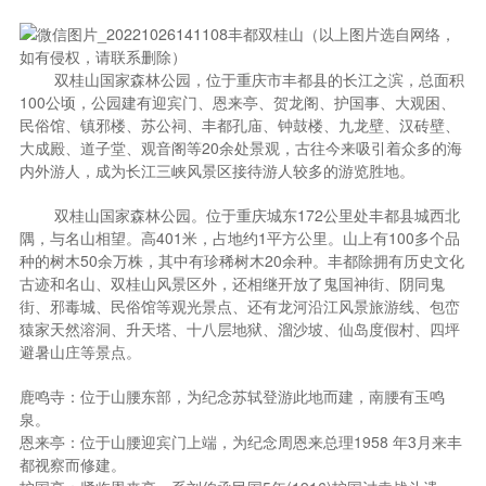
​（以上图片选自网络，
如有侵权，请联系删除）
​ ​双桂山国家森林公园，位于重庆市丰都县的长江之滨，总面积
100公顷，公园建有迎宾门、恩来亭、贺龙阁、护国事、大观困、
民俗馆、镇邪楼、苏公祠、丰都孔庙、钟鼓楼、九龙壁、汉砖壁、
大成殿、道子堂、观音阁等20余处景观，古往今来吸引着众多的海
内外游人，成为长江三峡风景区接待游人较多的游览胜地。
​ ​双桂山国家森林公园。位于重庆城东172公里处丰都县城西北
隅，与名山相望。高401米，占地约1平方公里。山上有100多个品
种的树木50余万株，其中有珍稀树木20余种。丰都除拥有历史文化
古迹和名山、双桂山风景区外，还相继开放了鬼国神街、阴同鬼
街、邪毒城、民俗馆等观光景点、还有龙河沿江风景旅游线、包峦
猿家天然溶洞、升天塔、十八层地狱、溜沙坡、仙岛度假村、四坪
避暑山庄等景点。
鹿鸣寺：位于山腰东部，为纪念苏轼登游此地而建，南腰有玉鸣
泉。
恩来亭：位于山腰迎宾门上端，为纪念周恩来总理1958 年3月来丰
都视察而修建。