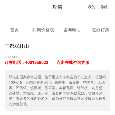
攻略
我的
导航
首页
船期价格表
咨询电话
在线订票
丰都双桂山
2023-02-09
订票电话：
4001858023
点击在线咨询客服
双桂山国家森林公园，位于重庆市丰都县的长江之滨，总面积
100公顷，公园建有迎宾门、恩来亭、贺龙阁、护国事、大观
困、民俗馆、镇邪楼、苏公祠、丰都孔庙、钟鼓楼、九龙壁、
汉砖壁、大成殿、道子堂、观音阁等20余处景观，古往今来
吸引着众多的海内外游人，成为长江三峡风景区接待游人较多
的游览胜地。