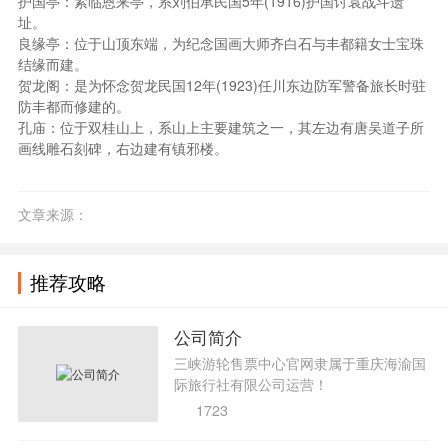
护国亭：紧临恩来亭，系刘伯承民国5年(1916)护国讨袁战斗遗
址。
良缘亭：位于山顶东端，为纪念国画大师齐白石与丰都籍女士宝珠
结缘而建。
贺龙阁：是为怀念贺龙民国12年(1923)任川东边防军警备旅长时驻
防丰都而修建的。
孔庙：位于双桂山上，系山上主要建筑之一，其左边有唐吴道子所
画线雕石刻碑，右边建有镇邪楼。
文章来源：
推荐攻略
公司简介
三峡游轮售票中心官网隶属于重庆海渝国
际旅行社有限公司运营！
1723