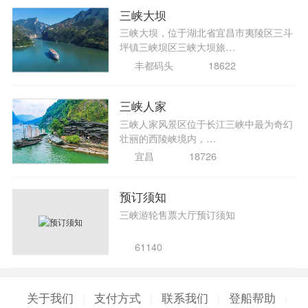
三峡大坝
三峡大坝，位于湖北省宜昌市夷陵区三斗
坪镇三峡坝区三峡大坝旅…
丰都码头
18622
三峡人家
​三峡人家风景区位于长江三峡中最为奇幻
壮丽的西陵峡境内，…
宜昌
18726
预订须知
三峡游轮售票大厅预订须知
61140
关于我们
支付方式
联系我们
登船帮助
|
|
|
|