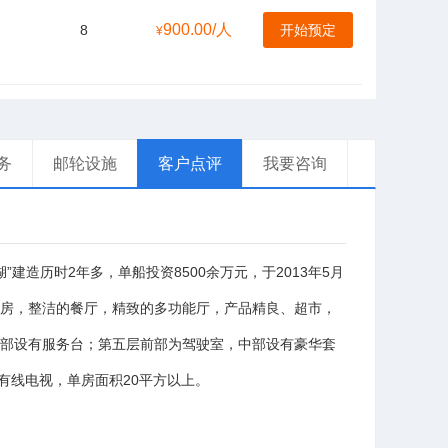
900.00/人
8
开始预定
¥
务
邮轮设施
客户点评
我要咨询
”
2
8500
2013
5
湖
建造历时
年多，单船投资
余万元，于
年
月
房，整洁的餐厅，精致的多功能厅，产品精良、超市，
部设有服务台；第五层前部为驾驶室，中部设有豪华套
20
有线电视，单房面积
平方以上。