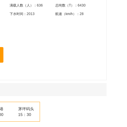
满载人数（人）：636
总吨数（T）：6430
下水时间：2013
航速（km/h）：28
港
茅坪码头
00
15：30