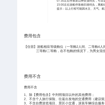
07:30左右停靠巫山神女溪码头，可
15:00左右游船停靠秭归港码头，离船
提示：以上行程可能因水文、天气、航
费用包含
​【住宿】游船相应等级舱位（一等舱2人间、二等舱4人间
三等舱/二等舱，在不包舱的情况下，为男女混住
费用不含
费用不含
1、除【费用包含】中列明项目以外的其他费用；
2、不含个人旅行保险、往返出发地的交通费用（建议留
3、不含自费游览项目、景区小交通，滚装车辆综合服务费