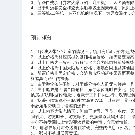
3、某些自费项目异常火爆（如：升船机），因名额有
4、出于对游客安全和避免误船等多重因素考虑，原则
5、三等舱/二等舱，在不包舱的情况下，为男女混住，介
预订须知
1、1位成人带1位儿童的情况下，须用房1间，船方无法
2、以上价格为相应房型的基础楼层价格，如需指定更
3、以上价格为一票制，行程包含内容为轮司提前采购统一
4、以上价格为中国大陆居民价格，港澳台同胞及其他
5、船票价格非固定价格，会随着市场的诸多因素而调
格差异而产生的投诉；
6、由于游轮条件限制，对于部分特殊人群无法接待，
7、由于船票是面临全国销售，库存余位随时在变化，
换房型/航期/游轮/退款，退款于工作日内进行，敬请理
8、换乘小船游览小三峡/神女溪/神农溪，以及岸上景
非必须消费项目，请谨慎选择；
9、以上内容为常态情形，但由于轮司、季节、水位、天
间节点、游览时长、游览顺序、更换景点及码头等），
中心不接受因以上情形要求退费的申请，介意者慎拍。
10、请您在预订时务必提供准确、完整的信息（姓名
失，我司不承担任何责任。