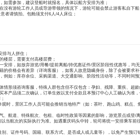
限，如需参加，建议登船时就报名，具体以船方安排为准；
上在没有游轮工作人员或导游带领的情况下，游轮可能会禁止游客私自下船
意者请慎拍。包舱须支付6人/4人床位；
安排与人拼住；
高的楼层，需要支付高楼层费；
安排，如放弃游览/用餐/提前离船/持优惠证件/景区阶段性优惠等，均
国籍的价格会有差异（详询客服），如客人故意隐瞒身份，除了会被要求补
整，例如：库存余位、采购渠道、大交通影响、阶段性活动等，不同时间预
具体情形须咨询客服，特殊人群包含但不仅包含：孕妇、残障、重疾、超龄
购买本产品须二次确认，订单生效以支付全款且本预订中心人工确认为准，
解；
点参观时，景区工作人员可能会推销当地特产（如：茶叶、跑山鸡、糕点、
气、航道、特殊航次、包租、临时性政策等因素的影响，游览景点或登/
请以当航次的实际执行为准。如遇重庆码头中转，轮司将统一安排乘车前往
、性别、证件号码、国籍、联系方式、是否成人或儿童等），以免产生预订