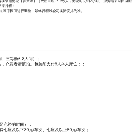
自选换乘船游览【神女溪】（费用自理260元/人，游览时间约2小时）,游览结束返回游船
结束行程！
道等原因而进行调整，最终行程以轮司实际安排为准。
、三等舱6-8人间）；
，介意者请慎拍。包舱须支付8人/4人床位；
；
足充裕的时间）；
七座及以下30元/车次、七座及以上50元/车次；