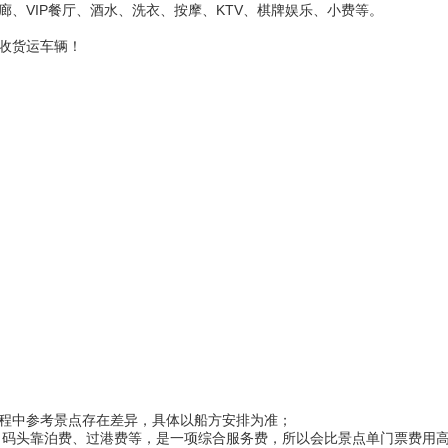
、VIP餐厅、酒水、洗衣、按摩、KTV、棋牌娱乐、小费等。
收货运车辆！
行程中参考景点存在差异，具体以船方安排为准；
、码头靠泊费、过港费等，是一项综合服务费，所以会比景点单门票费用