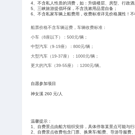
4、不含私人性质的消费，如：升级楼层、房型、行政酒廊
5、三峡旅游提倡环保，不含洗漱用品需自备；
6、不含私家车辆上船费用，收费标准详见价格属性！不
船票价格不含车辆运费，车辆收费标准：
小车（8座以下）：500元/辆；
中型汽车（9-19座）：800元/辆；
大型汽车（19-37座）：1000元/辆；
更大的汽车（39-55座）：1200元/辆。
自愿参加项目
神女溪 260 元/人
温馨提示：
1、自费景点由船方组织安排，具体停靠某景点可能与
2、自费景点收费包含门票、换乘车/船费、导游导服费