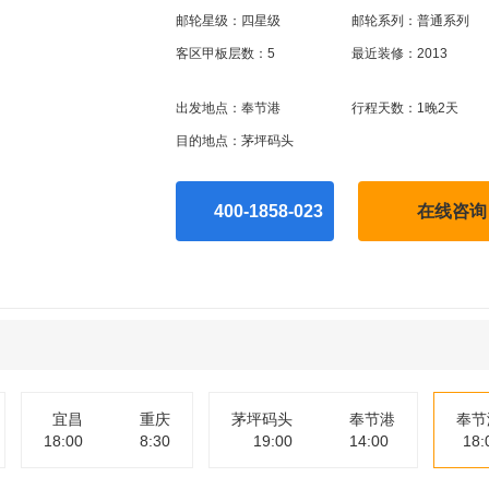
邮轮星级：四星级
邮轮系列：普通系列
客区甲板层数：5
最近装修：2013
出发地点：奉节港
行程天数：1晚2天
目的地点：茅坪码头
400-1858-023
在线咨询
宜昌
重庆
茅坪码头
奉节港
奉节
18:00
8:30
19:00
14:00
18: