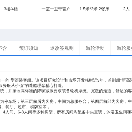
3楼/4楼
一室一卫带窗户
1.5米*2米 2张床
2人
不含
预订须知
退改签规则
游轮活动
游轮服
Ⅰ
9
“
唯一的
型滚装客船。该项目研究设计和市场开发耗时近
年，首制船
新高
”
服务服从价值
的造船理念精心打造。
统，并按照高标准的降噪减振要求装备轮机系统。宽敞的走道，舒适的客
为停车场；第三层前后为客房，中间为总服务台；第四层前部为客房，中
、餐厅、超市、棋牌室等 。
4
6-8
、
人间、
人间等多种房型，所有房间均配备中央空调，沐浴卫生间和