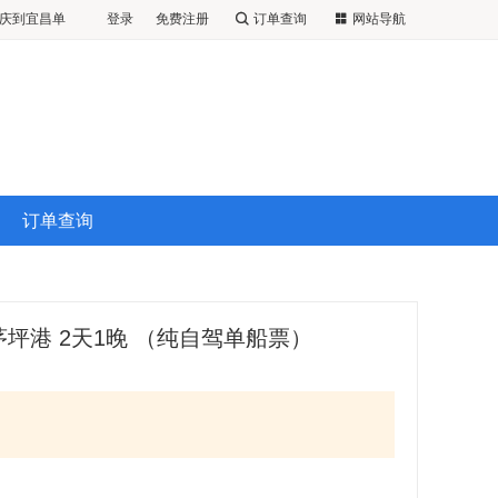
重庆到宜昌单
登录
免费注册
订单查询
网站导航
庆到宜昌单程
到宜昌4天3晚
订单查询
坪港 2天1晚 （纯自驾单船票）