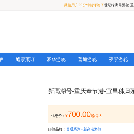
微信用户29分钟前评论了
世纪绿洲号游轮 
程4天3晚
微信用户2小时前评论了
世纪绿洲号游轮 重
4天3晚
微信用户4分钟前评论了
长江如歌游轮 重庆
表
船票预订
豪华游轮
普通游轮
夜景游轮
新高湖号-重庆奉节港-宜昌秭归茅
700.00
优惠价：
¥
起/每人
邮轮品牌：
普通系列 - 新高湖游轮