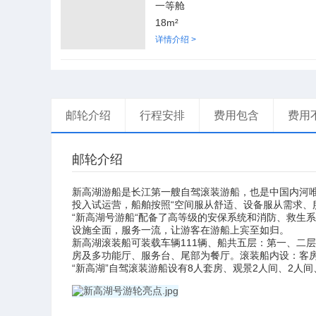
一等舱
18m²
详情介绍 >
邮轮介绍
行程安排
费用包含
费用
邮轮介绍
新高湖游船
是长江第一艘自驾滚装游船，也是中国内河
“
投入试运营，船舶按照
空间服从舒适、设备服从需求、
“
“
新高湖号游船
配备了高等级的安保系统和消防、救生系
设施全面，服务一流，让游客在游船上宾至如归。
111
新高湖滚装船可装载车辆
辆、船共五层：第一、二层
房及多功能厅、服务台、尾部为餐厅。滚装船内设：客房
“
”
8
2
2
新高湖
自驾滚装游船设有
人套房、观景
人间、
人间